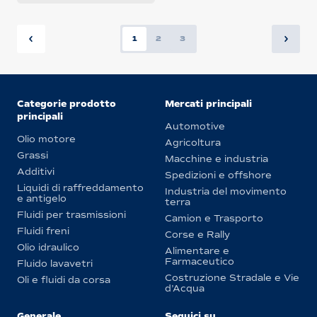
1
2
3
Categorie prodotto
Mercati principali
principali
Automotive
Olio motore
Agricoltura
Grassi
Macchine e industria
Additivi
Spedizioni e offshore
Liquidi di raffreddamento
Industria del movimento
e antigelo
terra
Fluidi per trasmissioni
Camion e Trasporto
Fluidi freni
Corse e Rally
Olio idraulico
Alimentare e
Farmaceutico
Fluido lavavetri
Costruzione Stradale e Vie
Oli e fluidi da corsa
d’Acqua
Generale
Seguici su