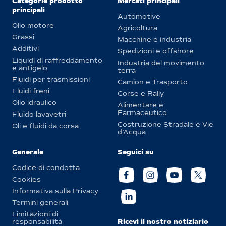
Categorie prodotto
Mercati principali
principali
Automotive
Olio motore
Agricoltura
Grassi
Macchine e industria
Additivi
Spedizioni e offshore
Liquidi di raffreddamento
Industria del movimento
e antigelo
terra
Fluidi per trasmissioni
Camion e Trasporto
Fluidi freni
Corse e Rally
Olio idraulico
Alimentare e
Farmaceutico
Fluido lavavetri
Costruzione Stradale e Vie
Oli e fluidi da corsa
d’Acqua
Generale
Seguici su
Codice di condotta
Cookies
Informativa sulla Privacy
Termini generali
Limitazioni di
Ricevi il nostro notiziario
responsabilità