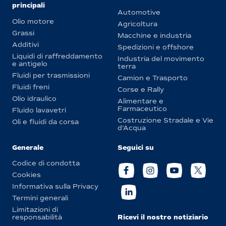
principali
Automotive
Olio motore
Agricoltura
Grassi
Macchine e industria
Additivi
Spedizioni e offshore
Liquidi di raffreddamento
Industria del movimento
e antigelo
terra
Fluidi per trasmissioni
Camion e Trasporto
Fluidi freni
Corse e Rally
Olio idraulico
Alimentare e
Farmaceutico
Fluido lavavetri
Costruzione Stradale e Vie
Oli e fluidi da corsa
d’Acqua
Generale
Seguici su
Codice di condotta
Cookies
Informativa sulla Privacy
Termini generali
Limitazioni di
Ricevi il nostro notiziario
responsabilità