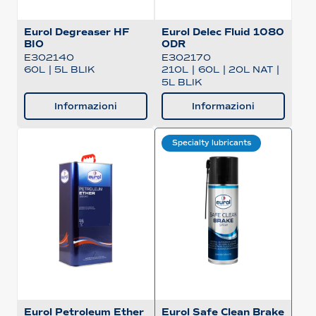
Eurol Degreaser HF
Eurol Delec Fluid 1080
BIO
ODR
E302140
E302170
60L
|
5L BLIK
210L
|
60L
|
20L NAT
|
5L BLIK
Informazioni
Informazioni
Specialty lubricants
Eurol Petroleum Ether
Eurol Safe Clean Brake