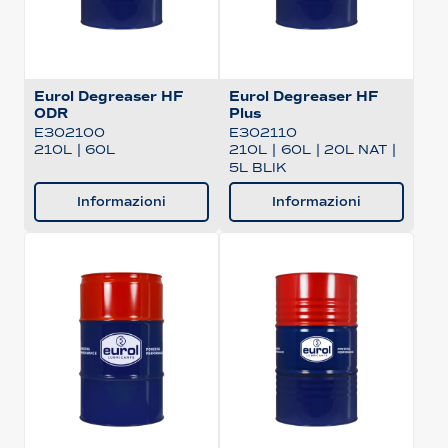
Eurol Degreaser HF
Eurol Degreaser HF
ODR
Plus
E302100
E302110
210L
|
60L
210L
|
60L
|
20L NAT
|
5L BLIK
Informazioni
Informazioni