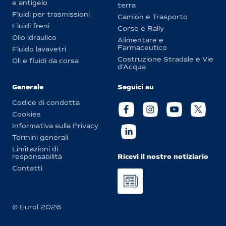
e antigelo
terra
Fluidi per trasmissioni
Camion e Trasporto
Fluidi freni
Corse e Rally
Olio idraulico
Alimentare e
Farmaceutico
Fluido lavavetri
Costruzione Stradale e Vie
Oli e fluidi da corsa
d’Acqua
Generale
Seguici su
Codice di condotta
Cookies
Informativa sulla Privacy
Termini generali
Limitazioni di
Ricevi il nostro notiziario
responsabilità
Contatti
© Eurol 2026