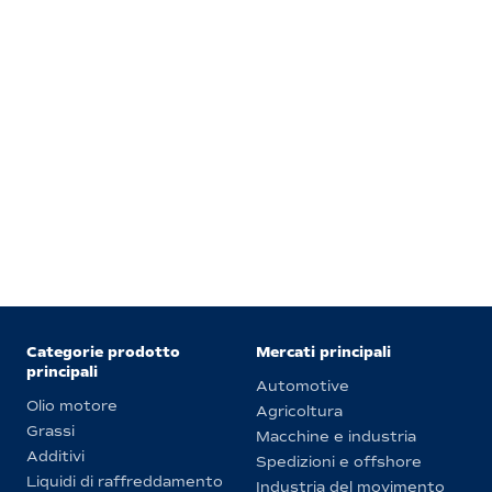
Categorie prodotto
Mercati principali
principali
Automotive
Olio motore
Agricoltura
Grassi
Macchine e industria
Additivi
Spedizioni e offshore
Liquidi di raffreddamento
Industria del movimento