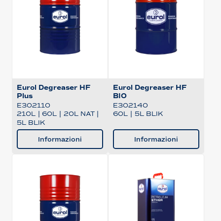
Eurol Degreaser HF
Eurol Degreaser HF
Plus
BIO
E302110
E302140
210L
|
60L
|
20L NAT
|
60L
|
5L BLIK
5L BLIK
Informazioni
Informazioni