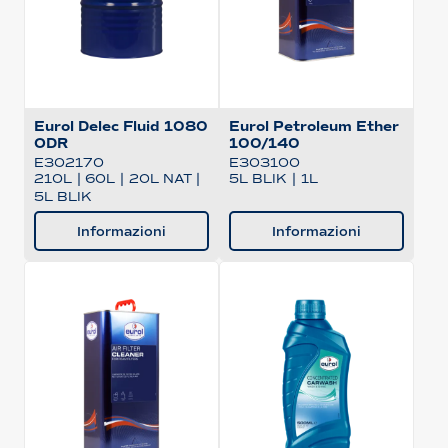
Eurol Delec Fluid 1080
Eurol Petroleum Ether
ODR
100/140
E302170
E303100
210L
|
60L
|
20L NAT
|
5L BLIK
|
1L
5L BLIK
Informazioni
Informazioni