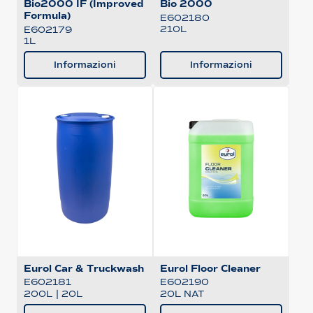
Bio2000 IF (Improved
Bio 2000
Formula)
E602180
210L
E602179
1L
Informazioni
Informazioni
Eurol Car & Truckwash
Eurol Floor Cleaner
E602181
E602190
200L
|
20L
20L NAT