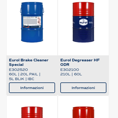
Eurol Brake Cleaner
Eurol Degreaser HF
Special
ODR
E302520
E302100
60L
|
20L PAIL
|
210L
|
60L
5L BLIK
|
IBC
Informazioni
Informazioni