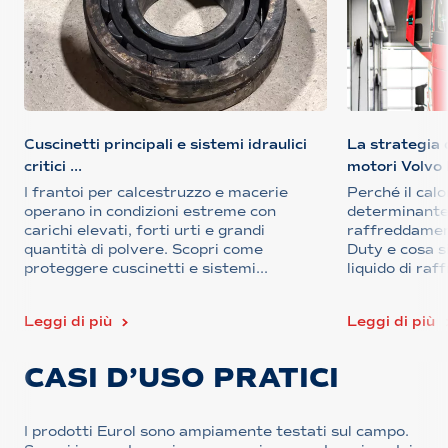
Cuscinetti principali e sistemi idraulici
La strategia
critici ...
motori Volvo 
I frantoi per calcestruzzo e macerie
Perché il calo
operano in condizioni estreme con
determinante 
carichi elevati, forti urti e grandi
raffreddamen
quantità di polvere. Scopri come
Duty e cosa si
proteggere cuscinetti e sistemi...
liquido di raf
Leggi di più
Leggi di più
CASI D’USO PRATICI
I prodotti Eurol sono ampiamente testati sul campo.