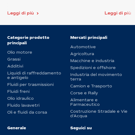
Leggi di più
Leggi di più
Categorie prodotto
Mercati principali
principali
Automotive
Olio motore
Agricoltura
Grassi
Macchine e industria
Additivi
Spedizioni e offshore
Liquidi di raffreddamento
Industria del movimento
e antigelo
terra
Fluidi per trasmissioni
Camion e Trasporto
Fluidi freni
Corse e Rally
Olio idraulico
Alimentare e
Farmaceutico
Fluido lavavetri
Costruzione Stradale e Vie
Oli e fluidi da corsa
d’Acqua
Generale
Seguici su