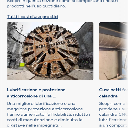
Scopri in questa sezione come si comportano i nostri
prodotti nell’uso quotidiano.
Tutti i casi d'uso practici
Lubrificazione e protezione
Cuscinetti fo
anticorrosione di una ...
calandra
Una migliore lubrificazione e una
Scopri come 
maggiore protezione anticorrosione
previene usur
hanno aumentato l’affidabilità, ridotto i
calandra CNC
costi di manutenzione e diminuito la
lubrificazione
dīkstāve nelle impegnati...
a un comport