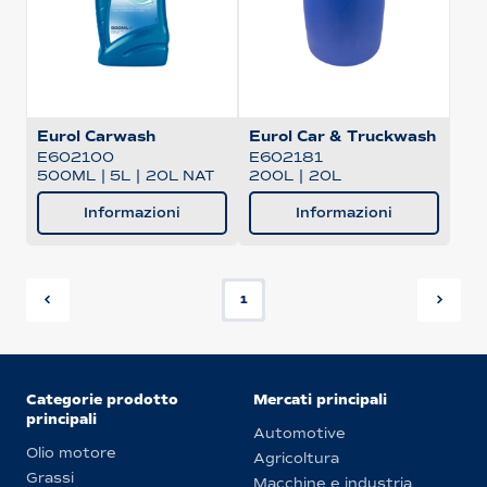
Eurol Carwash
Eurol Car & Truckwash
E602100
E602181
500ML
|
5L
|
20L NAT
200L
|
20L
Informazioni
Informazioni
1
Categorie prodotto
Mercati principali
principali
Automotive
Olio motore
Agricoltura
Grassi
Macchine e industria