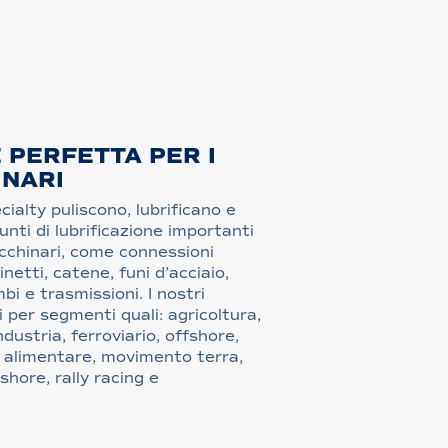
 PERFETTA PER I
INARI
cialty puliscono, lubrificano e
unti di lubrificazione importanti
acchinari, come connessioni
netti, catene, funi d’acciaio,
mbi e trasmissioni. I nostri
 per segmenti quali: agricoltura,
dustria, ferroviario, offshore,
a alimentare, movimento terra,
fshore, rally racing e