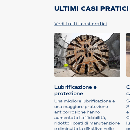
ULTIMI CASI PRATICI
Vedi tutti i casi pratici
Lubrificazione e
C
protezione
c
anticorrosione di una ...
Una migliore lubrificazione e
S
una maggiore protezione
2
anticorrosione hanno
e
aumentato l’affidabilità,
C
ridotto i costi di manutenzione
l
e diminuito la dīkstāve nelle
p