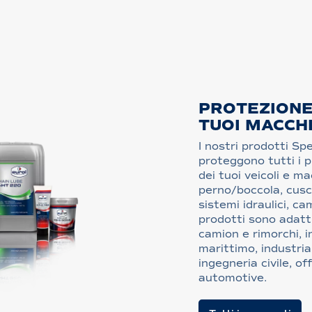
PROTEZIONE
TUOI MACCH
I nostri prodotti Spe
proteggono tutti i p
dei tuoi veicoli e m
perno/boccola, cusci
sistemi idraulici, ca
prodotti sono adatti
camion e rimorchi, in
marittimo, industri
ingegneria civile, of
automotive.