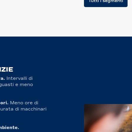
Tutti i segmenti
ZIE
va.
Intervalli di
guasti e meno
iori.
Meno ore di
urata di macchinari
mbiente.