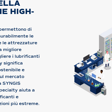
NELLA
E HIGH-
i permettono di
surabilmente le
e le attrezzature
a migliore
iere i lubrificanti
y significa
ostenibile e
sul mercato
va SYNGIS
pecialty aiuta a
ficanti e
zioni più estreme.