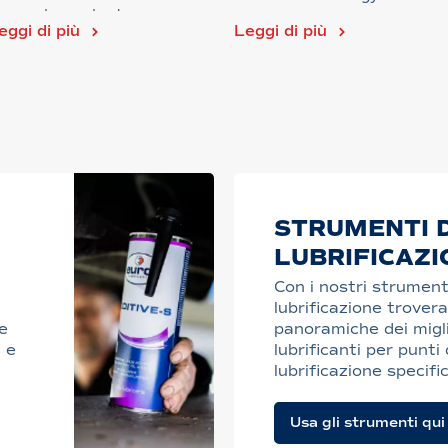
omportamento d...
eggi di più
Leggi di più
STRUMENTI D
LUBRIFICAZI
Con i nostri strument
lubrificazione trovera
e
panoramiche dei migli
 e
lubrificanti per punti 
lubrificazione specific
Usa gli strumenti qui