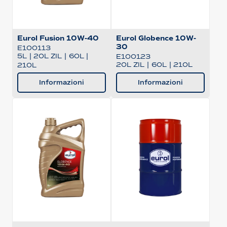
Eurol Fusion 10W-40
Eurol Globence 10W-
30
E100113
5L
|
20L ZIL
|
60L
|
E100123
20L ZIL
|
60L
|
210L
210L
Informazioni
Informazioni