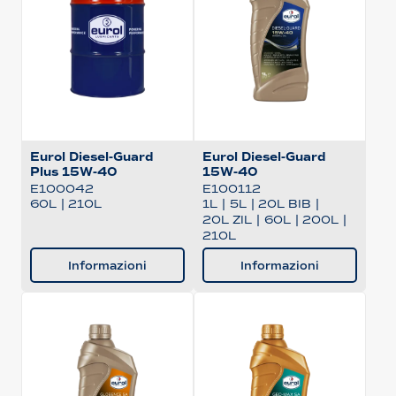
Eurol Diesel-Guard
Eurol Diesel-Guard
Plus 15W-40
15W-40
E100042
E100112
60L
|
210L
1L
|
5L
|
20L BIB
|
20L ZIL
|
60L
|
200L
|
210L
Informazioni
Informazioni