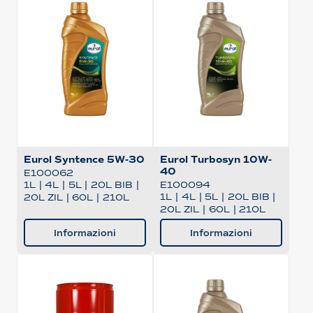
Eurol Syntence 5W-30
Eurol Turbosyn 10W-
40
E100062
1L
|
4L
|
5L
|
20L BIB
|
E100094
1L
|
4L
|
5L
|
20L BIB
|
20L ZIL
|
60L
|
210L
20L ZIL
|
60L
|
210L
Informazioni
Informazioni