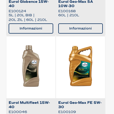
Eurol Globence 15W-
Eurol Geo-Max SA
40
10W-30
E100124
E100168
5L
|
20L BIB
|
60L
|
210L
20L ZIL
|
60L
|
210L
Informazioni
Informazioni
Eurol Multifleet 15W-
Eurol Geo-Max FE 5W-
40
30
E100046
E100109