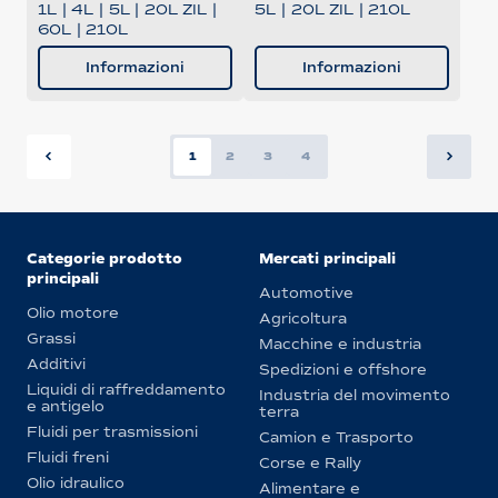
1L
|
4L
|
5L
|
20L ZIL
|
5L
|
20L ZIL
|
210L
60L
|
210L
Informazioni
Informazioni
1
2
3
4
Categorie prodotto
Mercati principali
principali
Automotive
Olio motore
Agricoltura
Grassi
Macchine e industria
Additivi
Spedizioni e offshore
Liquidi di raffreddamento
Industria del movimento
e antigelo
terra
Fluidi per trasmissioni
Camion e Trasporto
Fluidi freni
Corse e Rally
Olio idraulico
Alimentare e