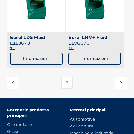
Eurol LDS Fluid
Eurol LHM+ Fluid
E113673
E108670
1L
1L
Informazioni
Informazioni
1
Categorie prodotto
Mercati principali
principali
Automotive
Olio motore
Agricoltura
Grassi
Macchine e industria