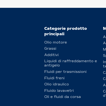
Categorie prodotto
M
principali
A
Olio motore
A
Grassi
M
Additivi
S
Liquidi di raffreddamento e
I
antigelo
t
Fluidi per trasmissioni
C
Fluidi freni
C
Olio idraulico
A
Fluido lavavetri
C
d
Oli e fluidi da corsa