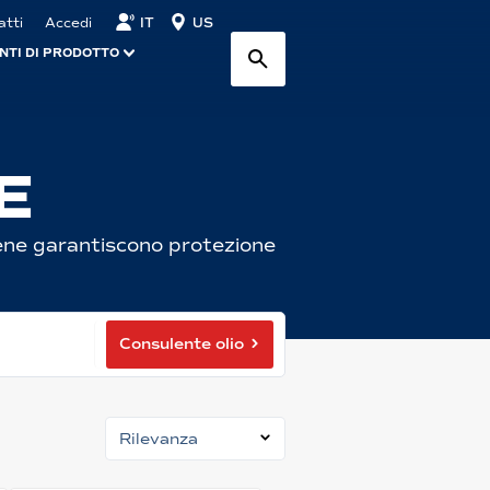
IT
US
atti
Accedi
NTI DI PRODOTTO
E
catene garantiscono protezione
Consulente olio
Rilevanza