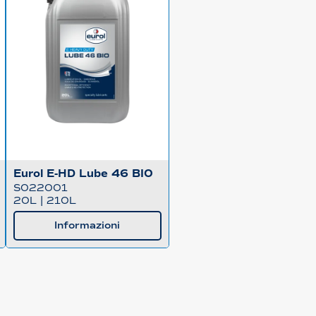
Eurol E-HD Lube 46 BIO
S022001
20L
|
210L
Informazioni