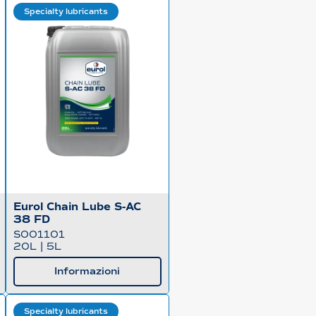
Specialty lubricants
Eurol Chain Lube S-AC
38 FD
S001101
20L
|
5L
Informazioni
Specialty lubricants