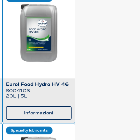
Eurol Food Hydro HV 46
S004103
20L
|
5L
Informazioni
Specialty lubricants