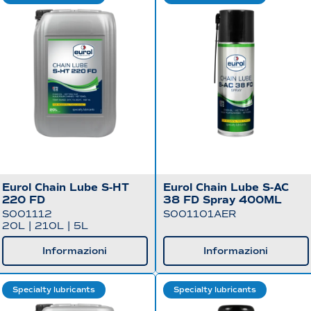
Eurol Chain Lube S-HT
Eurol Chain Lube S-AC
220 FD
38 FD Spray 400ML
S001112
S001101AER
20L
|
210L
|
5L
Informazioni
Informazioni
Specialty lubricants
Specialty lubricants