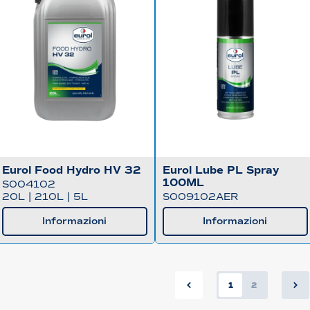
Eurol Food Hydro HV 32
Eurol Lube PL Spray
100ML
S004102
20L
|
210L
|
5L
S009102AER
Informazioni
Informazioni
1
2