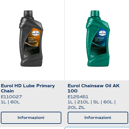
Eurol HD Lube Primary
Eurol Chainsaw Oil AK
Chain
100
E110027
E125451
1L
|
60L
1L
|
210L
|
5L
|
60L
|
20L ZIL
Informazioni
Informazioni