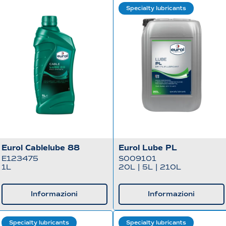
Specialty lubricants
Eurol Cablelube 88
Eurol Lube PL
E123475
S009101
1L
20L
|
5L
|
210L
Informazioni
Informazioni
Specialty lubricants
Specialty lubricants