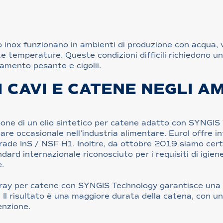
io inox funzionano in ambienti di produzione con acqua,
te temperature. Queste condizioni difficili richiedono u
amento pesante e cigolii.
 CAVI E CATENE NEGLI AM
spone di un olio sintetico per catene adatto con SYNGI
re occasionale nell’industria alimentare. Eurol offre i
rade InS / NSF H1. Inoltre, da ottobre 2019 siamo certi
ard internazionale riconosciuto per i requisiti di igiene 
.
 spray per catene con SYNGIS Technology garantisce una m
 Il risultato è una maggiore durata della catena, con u
enzione.