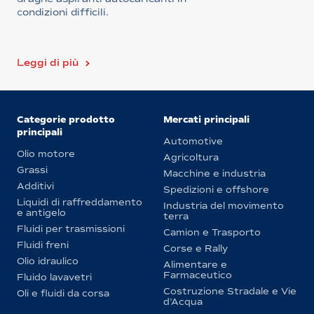
condizioni difficili.
Leggi di più
Categorie prodotto
Mercati principali
principali
Automotive
Olio motore
Agricoltura
Grassi
Macchine e industria
Additivi
Spedizioni e offshore
Liquidi di raffreddamento
Industria del movimento
e antigelo
terra
Fluidi per trasmissioni
Camion e Trasporto
Fluidi freni
Corse e Rally
Olio idraulico
Alimentare e
Farmaceutico
Fluido lavavetri
Costruzione Stradale e Vie
Oli e fluidi da corsa
d’Acqua