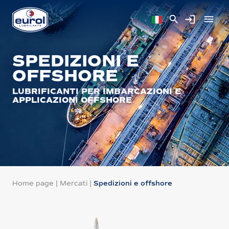
SPEDIZIONI E
OFFSHORE
LUBRIFICANTI PER IMBARCAZIONI E
APPLICAZIONI OFFSHORE
Home page
|
Mercati
|
Spedizioni e offshore