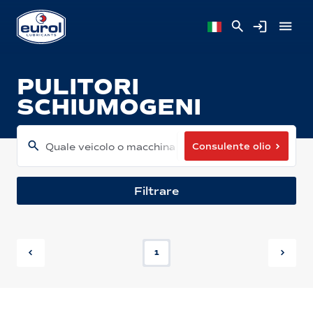
PULITORI
SCHIUMOGENI
Consulente olio
Quale veicolo o macchina hai?
Filtrare
1