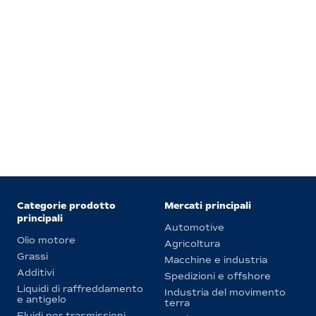
Categorie prodotto
Mercati principali
principali
Automotive
Olio motore
Agricoltura
Grassi
Macchine e industria
Additivi
Spedizioni e offshore
Liquidi di raffreddamento
Industria del movimento
e antigelo
terra
Fluidi per trasmissioni