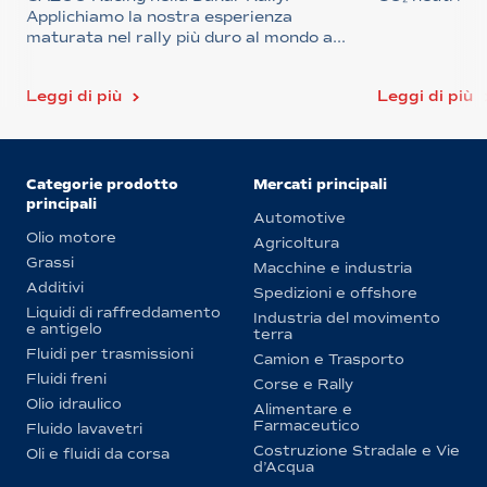
Applichiamo la nostra esperienza
maturata nel rally più duro al mondo a...
Leggi di più
Leggi di più
Categorie prodotto
Mercati principali
principali
Automotive
Olio motore
Agricoltura
Grassi
Macchine e industria
Additivi
Spedizioni e offshore
Liquidi di raffreddamento
Industria del movimento
e antigelo
terra
Fluidi per trasmissioni
Camion e Trasporto
Fluidi freni
Corse e Rally
Olio idraulico
Alimentare e
Farmaceutico
Fluido lavavetri
Costruzione Stradale e Vie
Oli e fluidi da corsa
d’Acqua