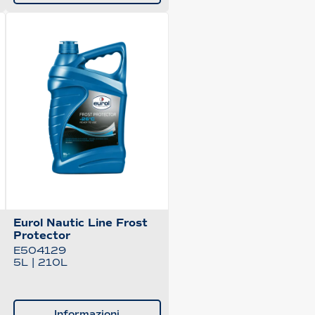
Eurol Nautic Line Frost
Protector
E504129
5L
|
210L
Informazioni