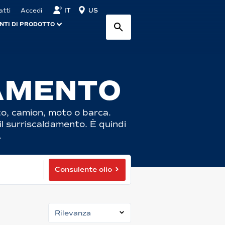
IT
US
atti
Accedi
NTI DI PRODOTTO
DAMENTO
to, camion, moto o barca.
l surriscaldamento. È quindi
.
Consulente olio
Rilevanza