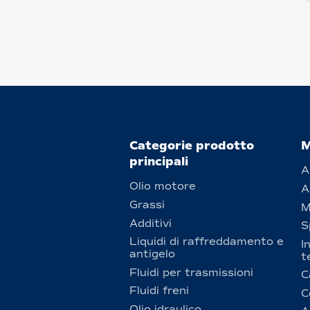
Categorie prodotto
M
principali
A
Olio motore
A
Grassi
M
Additivi
S
Liquidi di raffreddamento e
I
antigelo
t
Fluidi per trasmissioni
C
Fluidi freni
C
Olio idraulico