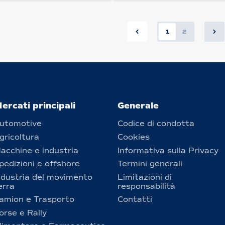
1
2
ercati principali
Generale
utomotive
Codice di condotta
gricoltura
Cookies
acchine e industria
Informativa sulla Privacy
pedizioni e offshore
Termini generali
ndustria del movimento
Limitazioni di
erra
responsabilità
amion e Trasporto
Contatti
orse e Rally