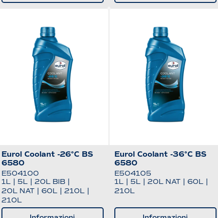
Eurol Coolant -26°C BS
Eurol Coolant -36°C BS
6580
6580
E504100
E504105
1L
|
5L
|
20L BIB
|
1L
|
5L
|
20L NAT
|
60L
|
20L NAT
|
60L
|
210L
|
210L
210L
Informazioni
Informazioni