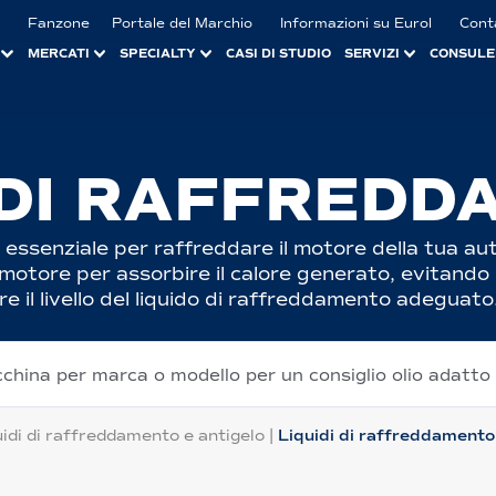
Fanzone
Portale del Marchio
Informazioni su Eurol
Cont
MERCATI
SPECIALTY
CASI DI STUDIO
SERVIZI
CONSULE
I DI RAFFRED
è essenziale per raffreddare il motore della tua au
otore per assorbire il calore generato, evitando i
il livello del liquido di raffreddamento adeguato
cchina per marca o modello per un consiglio olio adatto
uidi di raffreddamento e antigelo
|
Liquidi di raffreddamento