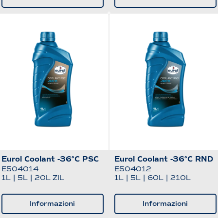
Eurol Coolant -36°C PSC
Eurol Coolant -36°C RND
E504014
E504012
1L
|
5L
|
20L ZIL
1L
|
5L
|
60L
|
210L
Informazioni
Informazioni