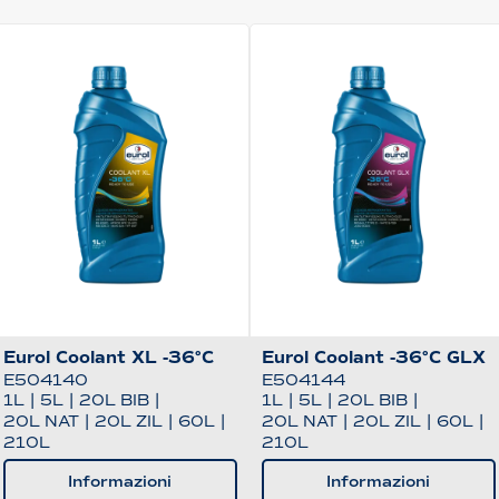
Eurol Coolant XL -36°C
Eurol Coolant -36°C GLX
E504140
E504144
1L
|
5L
|
20L BIB
|
1L
|
5L
|
20L BIB
|
20L NAT
|
20L ZIL
|
60L
|
20L NAT
|
20L ZIL
|
60L
|
210L
210L
Informazioni
Informazioni