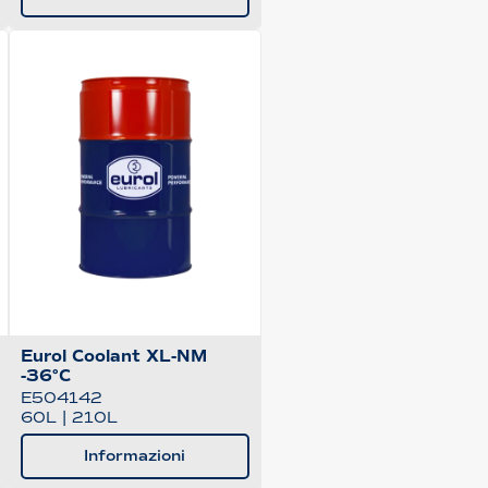
Eurol Coolant XL-NM
-36°C
E504142
60L
|
210L
Informazioni