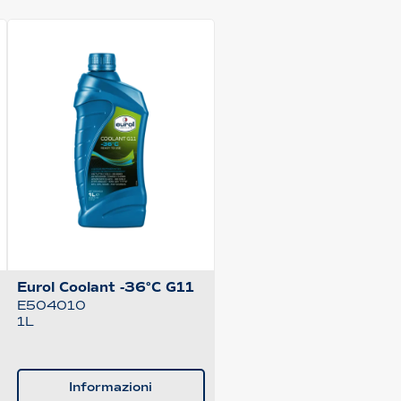
Eurol Coolant -36°C G11
E504010
1L
Informazioni