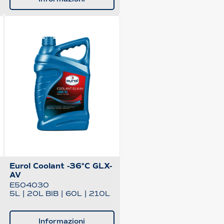
Eurol Coolant -36°C GLX-
AV
E504030
5L
|
20L BIB
|
60L
|
210L
Informazioni