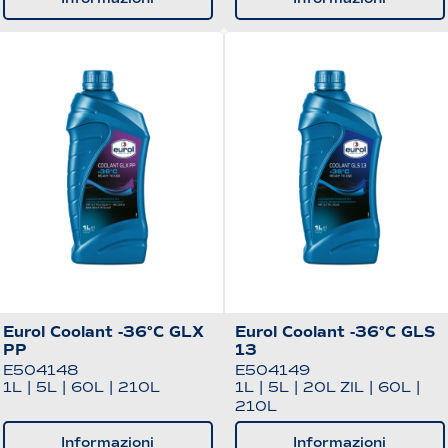
Eurol Coolant -36°C GLX
Eurol Coolant -36°C GLS
PP
13
E504148
E504149
1L
|
5L
|
60L
|
210L
1L
|
5L
|
20L ZIL
|
60L
|
210L
Informazioni
Informazioni