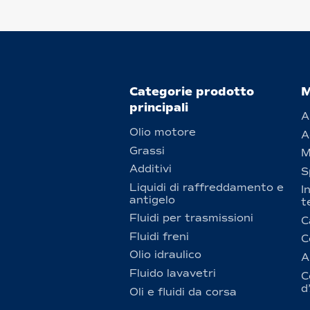
Categorie prodotto
M
principali
A
Olio motore
A
Grassi
M
Additivi
S
Liquidi di raffreddamento e
I
antigelo
t
Fluidi per trasmissioni
C
Fluidi freni
C
Olio idraulico
A
Fluido lavavetri
C
d
Oli e fluidi da corsa