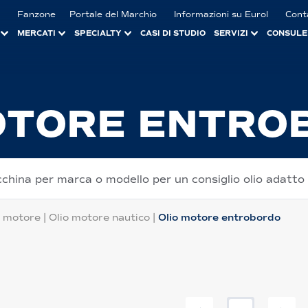
Fanzone
Portale del Marchio
Informazioni su Eurol
Cont
MERCATI
SPECIALTY
CASI DI STUDIO
SERVIZI
CONSULE
OTORE ENTRO
cchina per marca o modello per un consiglio olio adatto
o motore
|
Olio motore nautico
|
Olio motore entrobordo