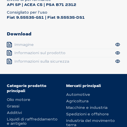
API SP | ACEA C5 | PSA B71 2312
Consigliato per l’uso
Fiat 9.55535-GS1 | Fiat 9.55535-DS1
Download
Immagine
Informazioni sul prodotto
Informazioni sulla sicurezza
Categorie prodotto
Mercati principali
principali
Automotive
Olio motore
Agricoltura
Grassi
Macchine e industria
Additivi
Spedizioni e offshore
Liquidi di raffreddamento
Industria del movimento
e antigelo
terra