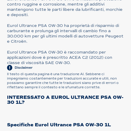
contro ruggine e corrosione, mentre gli additivi
mantengono tutte le parti libere da lubrificanti, morchie
e depositi.
Eurol Ultrance PSA 0W-30 ha proprietà di risparmio di
carburante e prolunga gli intervalli di cambio fino a
30.000 km per gli ultimi modelli di autovetture Peugeot
e Citroën.
Eurol Ultrance PSA 0W-30 è raccomandato per
applicazioni dove è prescritto ACEA C2 (2012) con
classe di viscosità SAE 0W-30.
Disclaimer
Il testo di questa pagina è una traduzione AI. Sebbene ci
impegniamo costantemente per traduzioni accurate e utili, non
possiamo garantire che tutte le traduzioni siano prive di errori o
riflettano sempre il contesto e le sfumature corrette.
INTERESSATO A EUROL ULTRANCE PSA 0W-
30 1L?
Specifiche Eurol Ultrance PSA 0W-30 1L