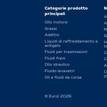
Categorie prodotto
M
principali
A
Olio motore
A
Grassi
M
Additivi
S
Liquidi di raffreddamento e
I
antigelo
t
Fluidi per trasmissioni
C
Fluidi freni
C
Olio idraulico
A
Fluido lavavetri
C
d
Oli e fluidi da corsa
© Eurol 2026