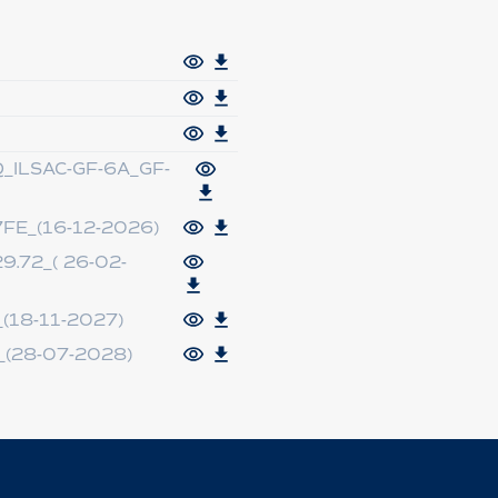
_ILSAC-GF-6A_GF-
FE_(16-12-2026)
.72_( 26-02-
(18-11-2027)
(28-07-2028)