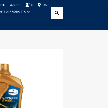
IT
US
atti
Accedi
NTI DI PRODOTTO