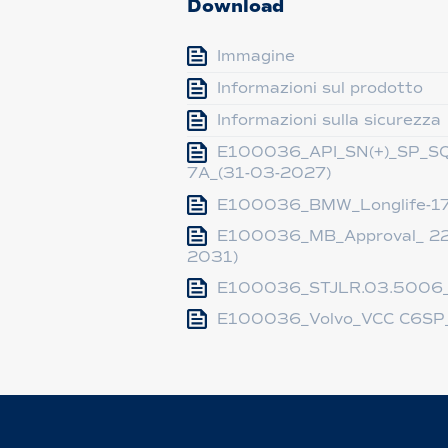
Download
Immagine
Informazioni sul prodotto
Informazioni sulla sicurezza
E100036_API_SN(+)_SP_SQ
7A_(31-03-2027)
E100036_BMW_Longlife-17
E100036_MB_Approval_ 229
2031)
E100036_STJLR.03.5006_
E100036_Volvo_VCC C6SP_