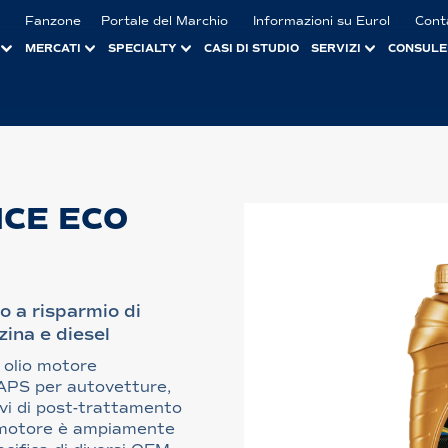
Fanzone
Portale del Marchio
Informazioni su Eurol
Cont
MERCATI
SPECIALTY
CASI DI STUDIO
SERVIZI
CONSULE
CE ECO
o a risparmio di
ina e diesel
 olio motore
APS per autovetture,
ivi di post-trattamento
o motore è ampiamente