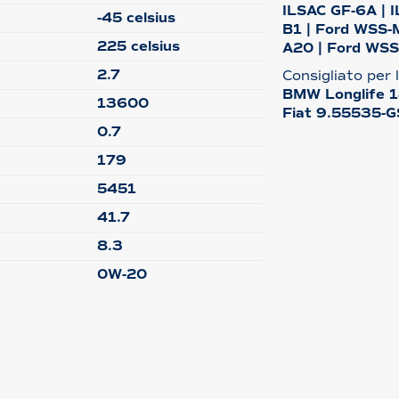
ILSAC GF-6A | 
-45 celsius
B1 | Ford WSS-
225 celsius
A20 | Ford WS
2.7
Consigliato per 
BMW Longlife 1
13600
Fiat 9.55535-G
0.7
179
5451
41.7
8.3
0W-20