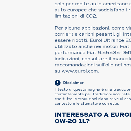
solo per molte auto americane 
auto europee che soddisfano i re
limitazioni di CO2.
Per alcune applicazioni, come via
corrieri) e carichi pesanti, gli i
essere ridotti. Eurol Ultrance
utilizzato anche nei motori Fiat 
performance Fiat 9.55535-DM1/
indicazioni, consultare il manua
raccomandazioni sull'olio nel no
su www.eurol.com.
Disclaimer
Il testo di questa pagina è una traduzi
costantemente per traduzioni accurate e
che tutte le traduzioni siano prive di err
contesto e le sfumature corrette.
INTERESSATO A EURO
0W-20 1L?