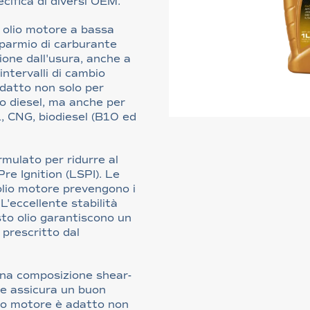
pecifica di diversi OEM.
 olio motore a bassa
isparmio di carburante
one dall'usura, anche a
ntervalli di cambio
datto non solo per
 o diesel, ma anche per
, CNG, biodiesel (B10 ed
mulato per ridurre al
re Ignition (LSPI). Le
olio motore prevengono i
L'eccellente stabilità
sto olio garantiscono un
 prescritto dal
na composizione shear-
 e assicura un buon
io motore è adatto non