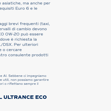
e asiatiche, ma anche per
quisiti Euro 6 e le
ggi brevi frequenti (taxi,
ntervalli di cambio devono
 ECO 0W-20 può essere
dove è richiesta la
DSX. Per ulteriori
le o cercare
stro consulente prodotti
one AI. Sebbene ci impegniamo
 utili, non possiamo garantire
ori o riflettano sempre il
L ULTRANCE ECO