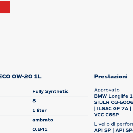
a
e ECO 0W-20 1L
Prestazioni
Approvato
Fully Synthetic
BMW Longlife 1
8
STJLR 03-5006 
| ILSAC GF-7A |
1 liter
VCC C6SP
ambrato
Livello di perf
0.841
API SP | API SP