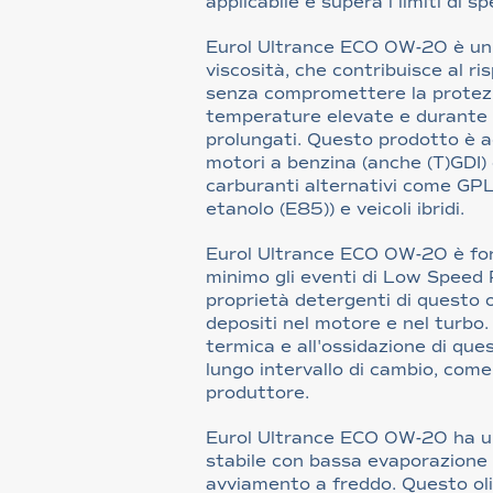
applicabile e supera i limiti di s
Eurol Ultrance ECO 0W-20 è un
viscosità, che contribuisce al r
senza compromettere la protezi
temperature elevate e durante i
prolungati. Questo prodotto è a
motori a benzina (anche (T)GDI)
carburanti alternativi come GPL
etanolo (E85)) e veicoli ibridi.
Eurol Ultrance ECO 0W-20 è for
minimo gli eventi di Low Speed P
proprietà detergenti di questo 
depositi nel motore e nel turbo. 
termica e all'ossidazione di que
lungo intervallo di cambio, come
produttore.
Eurol Ultrance ECO 0W-20 ha u
stabile con bassa evaporazione
avviamento a freddo. Questo ol