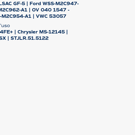
ILSAC GF-5 | Ford WSS-M2C947-
M2C962-A1 | OV 040 1547 -
S-M2C954-A1 | VWC 53057
l’uso
4FE+ | Chrysler MS-12145 |
SX | STJLR.51.5122