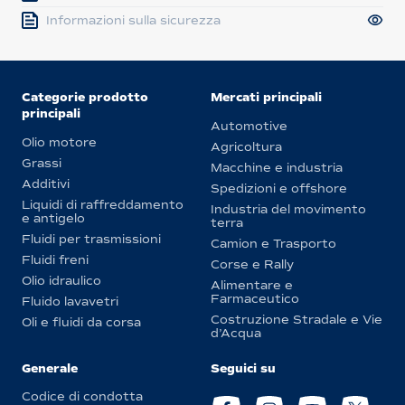
Informazioni sulla sicurezza
Categorie prodotto
Mercati principali
principali
Automotive
Olio motore
Agricoltura
Grassi
Macchine e industria
Additivi
Spedizioni e offshore
Liquidi di raffreddamento
Industria del movimento
e antigelo
terra
Fluidi per trasmissioni
Camion e Trasporto
Fluidi freni
Corse e Rally
Olio idraulico
Alimentare e
Farmaceutico
Fluido lavavetri
Costruzione Stradale e Vie
Oli e fluidi da corsa
d’Acqua
Generale
Seguici su
Codice di condotta