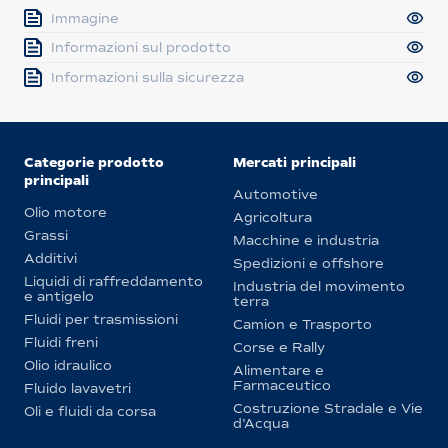
Immagine
Informazioni sul prodotto
Informazioni sulla sicurezza
Categorie prodotto
Mercati principali
principali
Automotive
Olio motore
Agricoltura
Grassi
Macchine e industria
Additivi
Spedizioni e offshore
Liquidi di raffreddamento
Industria del movimento
e antigelo
terra
Fluidi per trasmissioni
Camion e Trasporto
Fluidi freni
Corse e Rally
Olio idraulico
Alimentare e
Farmaceutico
Fluido lavavetri
Costruzione Stradale e Vie
Oli e fluidi da corsa
d’Acqua