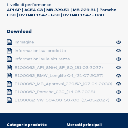
Livello di performance
API SP | ACEA C3 | MB 229.51 | MB 229.31 | Porsche
C30 | OV 040 1547 - G30 | OV 040 1547 - D30
Download
Immagine
Informazioni sul prodotto
Informazioni sulla sicurezza
E100062_API_SN(+)_SP_SQ_(31-03-2027)
E100062_BMW_Longlife-04_(21-07-2027)
E100062_MB_Approval_229.52_(07-04-2030)
E100062_Porsche_C30_(14-05-2028)
E100062_VW_504.00_507.00_(15-05-2027)
Categorie prodotto
Mercati principali