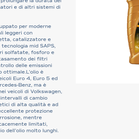
a prolungare la durata dei
atori e di altri sistemi di
luppato per moderne
i leggeri con
etta, catalizzatore e
la tecnologia mid SAPS,
i solfatate, fosforo e
ntasamento dei filtri
trollo delle emissioni
 ottimale.L'olio è
eicoli Euro 4, Euro 5 ed
Mercedes-Benz, ma è
nei veicoli di Volkswagen,
ntervalli di cambio
etici di alta qualità e ad
n'eccellente protezione
corrosione, mentre
cacemente limitati,
o dell'olio molto lunghi.