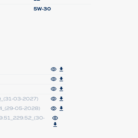
5W-30
_(31-03-2027)
4_(29-05-2028)
.51_229.52_(30-