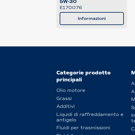
5W-30
E170076
Informazioni
Categorie prodotto
M
principali
A
Olio motore
A
Grassi
M
Additivi
S
Liquidi di raffreddamento e
I
antigelo
t
Fluidi per trasmissioni
C