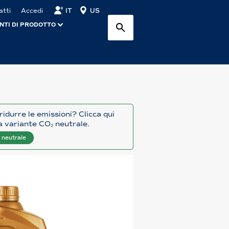
IT
US
atti
Accedi
NTI DI PRODOTTO
ridurre le emissioni? Clicca qui
a variante CO₂ neutrale.
 neutrale