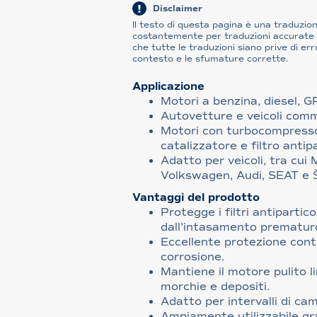
Disclaimer
Il testo di questa pagina è una traduzi
costantemente per traduzioni accurate e
che tutte le traduzioni siano prive di err
contesto e le sfumature corrette.
Applicazione
Motori a benzina, diesel, 
Autovetture e veicoli comme
Motori con turbocompressor
catalizzatore e filtro antip
Adatto per veicoli, tra cui
Volkswagen, Audi, SEAT e 
Vantaggi del prodotto
Protegge i filtri antipartico
dall'intasamento prematur
Eccellente protezione contr
corrosione.
Mantiene il motore pulito l
morchie e depositi.
Adatto per intervalli di cam
Ampiamente utilizzabile g