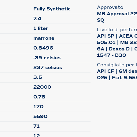
Approvato
Fully Synthetic
MB-Approval 22
7.4
SQ
1 liter
Livello di perf
API SP | ACEA 
marrone
505.01 | MB 22
0.8496
6A | Dexos D |
1547 - D30
-39 celsius
Consigliato per 
237 celsius
API CF | GM dex
3.5
025 | Fiat 9.5
22000
0.78
170
5590
71
12