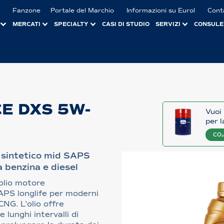
Fanzone
Portale del Marchio
Informazioni su Eurol
Cont
MERCATI
SPECIALTY
CASI DI STUDIO
SERVIZI
CONSULE
E DXS 5W-
Vuoi 
per l
CO₂
sintetico mid SAPS
a benzina e diesel
olio motore
PS longlife per moderni
CNG. L'olio offre
lunghi intervalli di