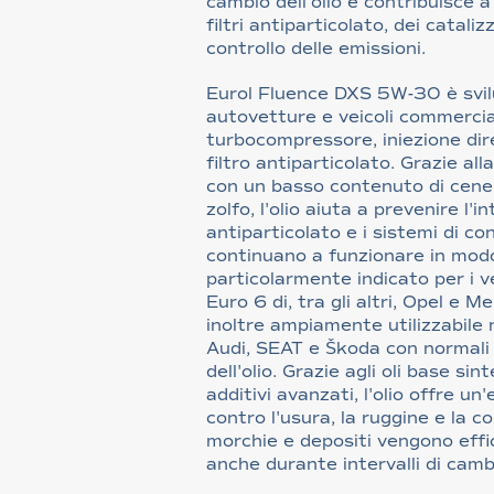
cambio dell'olio e contribuisce 
filtri antiparticolato, dei catalizz
controllo delle emissioni.
Eurol Fluence DXS 5W-30 è svi
autovetture e veicoli commercial
turbocompressore, iniezione dir
filtro antiparticolato. Grazie al
con un basso contenuto di cener
zolfo, l'olio aiuta a prevenire l'i
antiparticolato e i sistemi di con
continuano a funzionare in modo
particolarmente indicato per i v
Euro 6 di, tra gli altri, Opel e 
inoltre ampiamente utilizzabile 
Audi, SEAT e Škoda con normali i
dell'olio. Grazie agli oli base sint
additivi avanzati, l'olio offre u
contro l'usura, la ruggine e la 
morchie e depositi vengono effi
anche durante intervalli di cambi