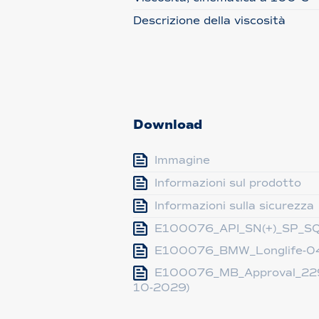
Descrizione della viscosità
Download
Immagine
Informazioni sul prodotto
Informazioni sulla sicurezza
E100076_API_SN(+)_SP_SQ
E100076_BMW_Longlife-0
E100076_MB_Approval_229
10-2029)