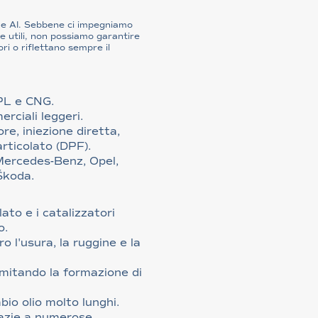
one AI. Sebbene ci impegniamo
 utili, non possiamo garantire
ori o riflettano sempre il
GPL e CNG.
rciali leggeri.
e, iniezione diretta,
articolato (DPF).
 Mercedes-Benz, Opel,
Škoda.
lato e i catalizzatori
o.
o l'usura, la ruggine e la
imitando la formazione di
bio olio molto lunghi.
razie a numerose