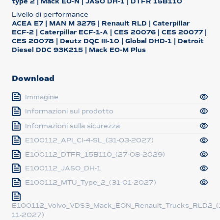
type 2 | Mack EO-N | JASO DH-1 | DTFR 15B110
Livello di performance
ACEA E7 | MAN M 3275 | Renault RLD | Caterpillar
ECF-2 | Caterpillar ECF-1-A | CES 20076 | CES 20077 |
CES 20078 | Deutz DQC III-10 | Global DHD-1 | Detroit
Diesel DDC 93K215 | Mack EO-M Plus
Download
Immagine
Informazioni sul prodotto
Informazioni sulla sicurezza
E100112_API_CI-4-SL_(31-03-2027)
E100112_DTFR_15B110_(27-08-2029)
E100112_JASO_DH-1
E100112_MTU_Type_2_(31-01-2027)
E100112_Volvo_VDS3_Mack_EON_Renault_Trucks_RLD2_(
11-2027)