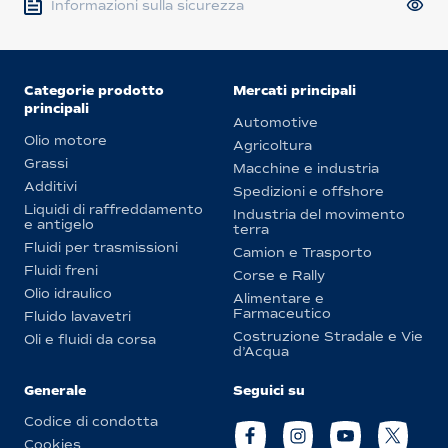
Informazioni sulla sicurezza
Categorie prodotto
Mercati principali
principali
Automotive
Olio motore
Agricoltura
Grassi
Macchine e industria
Additivi
Spedizioni e offshore
Liquidi di raffreddamento
Industria del movimento
e antigelo
terra
Fluidi per trasmissioni
Camion e Trasporto
Fluidi freni
Corse e Rally
Olio idraulico
Alimentare e
Farmaceutico
Fluido lavavetri
Costruzione Stradale e Vie
Oli e fluidi da corsa
d’Acqua
Generale
Seguici su
Codice di condotta
Cookies