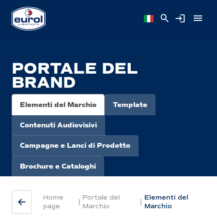
PORTALE DEL
BRAND
Elementi del Marchio
Template
Contenuti Audiovisivi
Campagne e Lanci di Prodotto
Brochure e Cataloghi
Home
Portale del
Elementi del
|
|
page
Marchio
Marchio