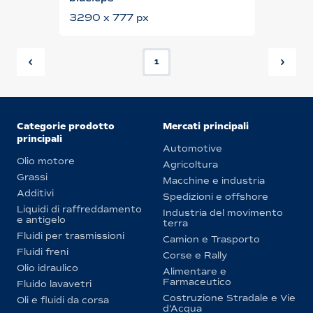
3290 x 777 px
1
Categorie prodotto
Mercati principali
principali
Automotive
Olio motore
Agricoltura
Grassi
Macchine e industria
Additivi
Spedizioni e offshore
Liquidi di raffreddamento
Industria del movimento
e antigelo
terra
Fluidi per trasmissioni
Camion e Trasporto
Fluidi freni
Corse e Rally
Olio idraulico
Alimentare e
Farmaceutico
Fluido lavavetri
Costruzione Stradale e Vie
Oli e fluidi da corsa
d’Acqua