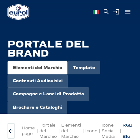
PORTALE DEL
BRAND
Elementi del Marchio
Template
Contenuti Audiovisivi
Campagne e Lanci di Prodotto
Brochure e Cataloghi
Portale
Elementi
Icone
RGB
Home
|
del
|
del
|
Icone
|
Social
|
–
page
Marchio
Marchio
Media
Blu