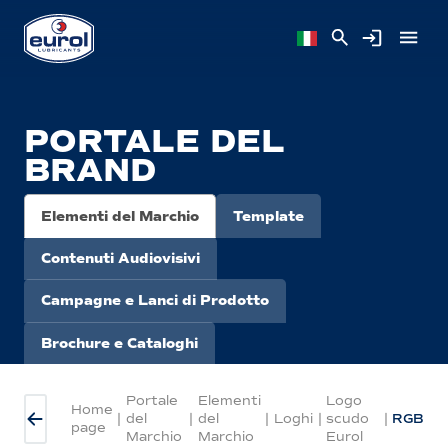
PORTALE DEL
BRAND
Elementi del Marchio
Template
Contenuti Audiovisivi
Campagne e Lanci di Prodotto
Brochure e Cataloghi
Portale
Elementi
Logo
Home
|
del
|
del
|
Loghi
|
scudo
|
RGB
page
Marchio
Marchio
Eurol