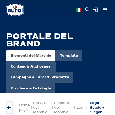
PORTALE DEL
BRAND
Elementi del Marchio
Template
Contenuti Audiovisivi
Campagne e Lanci di Prodotto
Brochure e Cataloghi
Portale
Elementi
Logo
Home
|
del
|
del
|
Loghi
|
Scudo +
page
Marchio
Marchio
Slogan