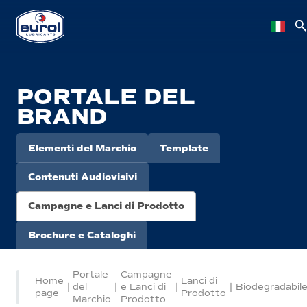
PORTALE DEL
BRAND
Elementi del Marchio
Template
Contenuti Audiovisivi
Campagne e Lanci di Prodotto
Brochure e Cataloghi
Portale
Campagne
Home
Lanci di
|
del
|
e Lanci di
|
|
Biodegradabil
page
Prodotto
Marchio
Prodotto