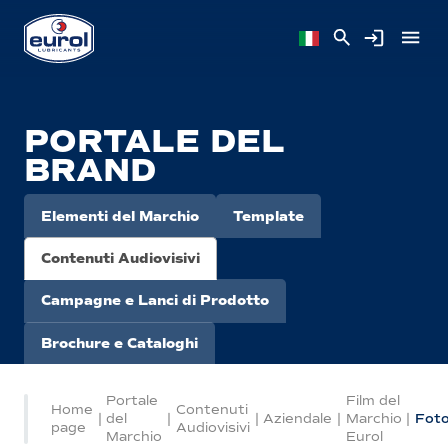
PORTALE DEL
BRAND
Elementi del Marchio
Template
Contenuti Audiovisivi
Campagne e Lanci di Prodotto
Brochure e Cataloghi
Portale
Film del
Home
Contenuti
|
del
|
|
Aziendale
|
Marchio
|
Fot
page
Audiovisivi
Marchio
Eurol