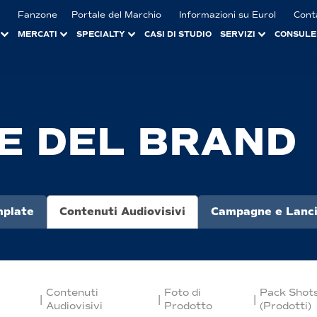
Fanzone
Portale del Marchio
Informazioni su Eurol
Cont
MERCATI
SPECIALTY
CASI DI STUDIO
SERVIZI
CONSULE
E DEL BRAND
plate
Contenuti Audiovisivi
Campagne e Lanci
Contenuti
Foto di
Pack Shot
|
|
|
Audiovisivi
Prodotto
(Prodotti)