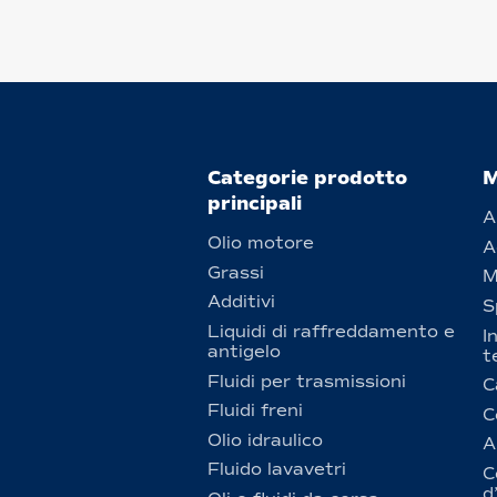
Categorie prodotto
M
principali
A
Olio motore
A
Grassi
M
Additivi
S
Liquidi di raffreddamento e
I
antigelo
t
Fluidi per trasmissioni
C
Fluidi freni
C
Olio idraulico
A
Fluido lavavetri
C
d