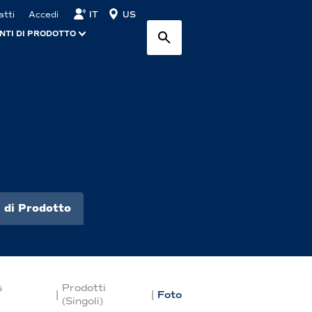
IT
US
atti
Accedi
NTI DI PRODOTTO
 di Prodotto
s
Prodotti
|
|
Foto
(Singoli)