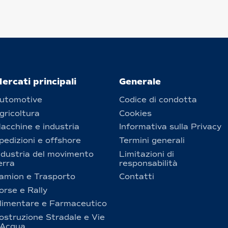
ercati principali
Generale
utomotive
Codice di condotta
gricoltura
Cookies
acchine e industria
Informativa sulla Privacy
pedizioni e offshore
Termini generali
ndustria del movimento
Limitazioni di
erra
responsabilità
amion e Trasporto
Contatti
orse e Rally
limentare e Farmaceutico
ostruzione Stradale e Vie
’Acqua