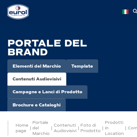
PORTALE DEL
BRAND
Elementi del Marchio
Template
Contenuti Audiovisivi
Campagne e Lanci di Prodotto
Brochure e Cataloghi
Portale
Prodotti
Home
Contenuti
Foto di
|
del
|
|
|
in
|
Com
page
Audiovisivi
Prodotto
Marchio
Location