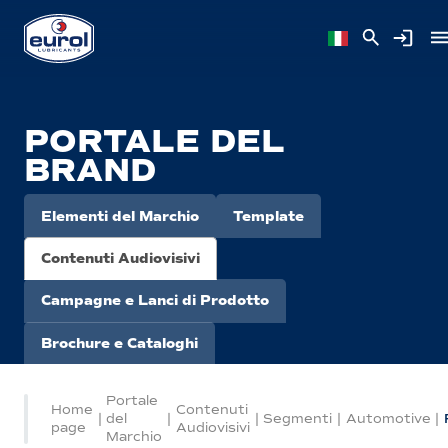
PORTALE DEL
BRAND
Elementi del Marchio
Template
Contenuti Audiovisivi
Campagne e Lanci di Prodotto
Brochure e Cataloghi
Portale
Home
Contenuti
|
del
|
|
Segmenti
|
Automotive
|
page
Audiovisivi
Marchio