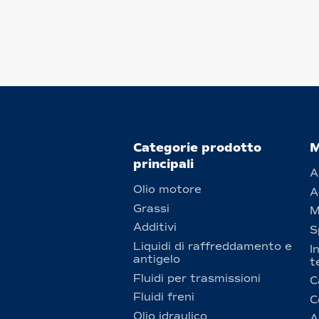
Categorie prodotto
M
principali
A
Olio motore
A
Grassi
M
Additivi
S
Liquidi di raffreddamento e
I
antigelo
t
Fluidi per trasmissioni
C
Fluidi freni
C
Olio idraulico
A