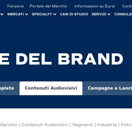
Fanzone
Portale del Marchio
Informazioni su Eurol
Cont
MERCATI
SPECIALTY
CASI DI STUDIO
SERVIZI
CONSULE
E DEL BRAND
plate
Contenuti Audiovisivi
Campagne e Lanci
 Marchio
|
Contenuti Audiovisivi
|
Segmenti
|
Industria
|
Foto