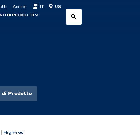
IT
US
atti
Accedi
NTI DI PRODOTTO
 di Prodotto
|
High-res