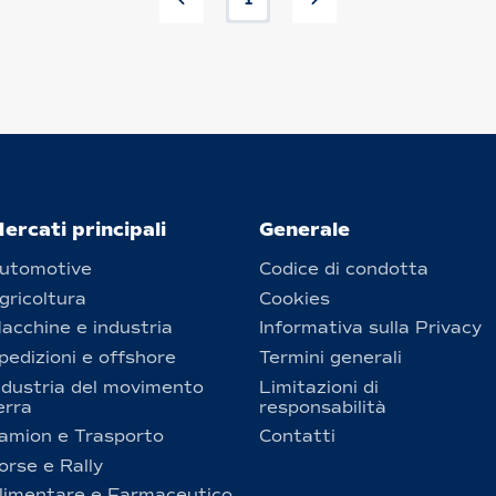
1
ercati principali
Generale
utomotive
Codice di condotta
gricoltura
Cookies
acchine e industria
Informativa sulla Privacy
pedizioni e offshore
Termini generali
ndustria del movimento
Limitazioni di
erra
responsabilità
amion e Trasporto
Contatti
orse e Rally
limentare e Farmaceutico