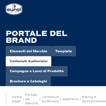
PORTALE DEL
BRAND
Elementi del Marchio
Template
Contenuti Audiovisivi
Campagne e Lanci di Prodotto
Brochure e Cataloghi
Portale
Home
Contenuti
Racing e
|
del
|
|
Segmenti
|
page
Audiovisivi
Sponsorizzazi
Marchio