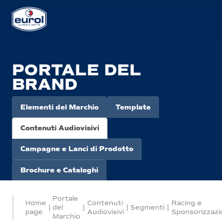
PORTALE DEL
BRAND
Elementi del Marchio
Template
Contenuti Audiovisivi
Campagne e Lanci di Prodotto
Brochure e Cataloghi
Portale
Home
Contenuti
Racing e
|
del
|
|
Segmenti
|
page
Audiovisivi
Sponsorizzazi
Marchio