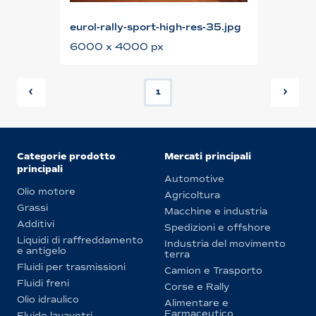
eurol-rally-sport-high-res-35.jpg
6000 x 4000 px
1
Categorie prodotto
Mercati principali
principali
Automotive
Olio motore
Agricoltura
Grassi
Macchine e industria
Additivi
Spedizioni e offshore
Liquidi di raffreddamento
Industria del movimento
e antigelo
terra
Fluidi per trasmissioni
Camion e Trasporto
Fluidi freni
Corse e Rally
Olio idraulico
Alimentare e
Farmaceutico
Fluido lavavetri