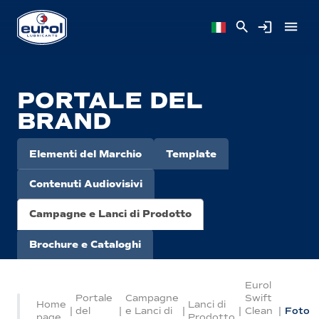
PORTALE DEL
BRAND
Elementi del Marchio
Template
Contenuti Audiovisivi
Campagne e Lanci di Prodotto
Brochure e Cataloghi
Eurol
Portale
Campagne
Swift
Home
Lanci di
|
del
|
e Lanci di
|
|
Clean
|
Foto
page
Prodotto