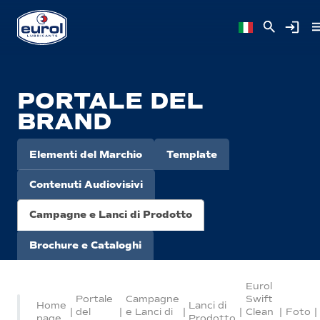
PORTALE DEL
BRAND
Elementi del Marchio
Template
Contenuti Audiovisivi
Campagne e Lanci di Prodotto
Brochure e Cataloghi
Eurol
Portale
Campagne
Swift
Home
Lanci di
|
del
|
e Lanci di
|
|
Clean
|
Foto
|
page
Prodotto